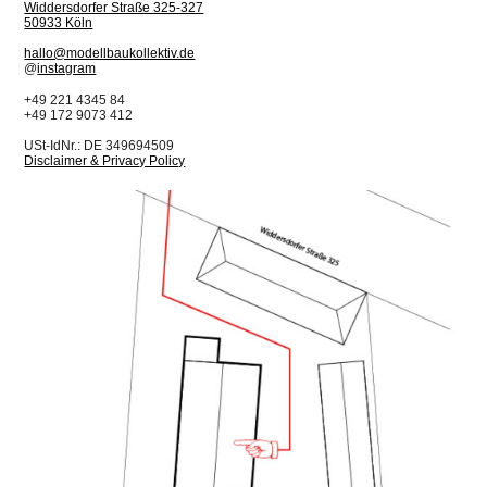
Dateivorbereitung/Cleaning/Kleben 20€
Widdersdorfer Straße 325-327
Arbeitsbereich: 2000× 1500× 80H mm
50933 Köln
5€ je Schnitt
hallo@modellbaukollektiv.de
@
instagram
+49 221 4345 84
+49 172 9073 412
USt-IdNr.: DE 349694509
Disclaimer & Privacy Policy